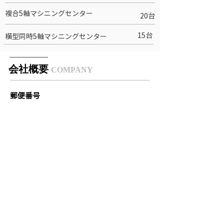
複合5軸マシニングセンター
20台
15台
横型同時5軸マシニングセンター
​会社概要
COMPANY
​郵便番号
〒859-3922
​住所
長崎県東彼杵郡東彼杵町八反田郷57-27
設立年月日
1963年11月