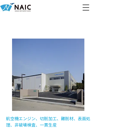
株式会社ウラノ
​航空機エンジン、切削加工、難削材、表面処
理、非破壊検査、一貫生産