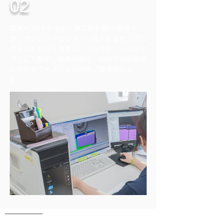
02
図面や3Dモデルより治工具を設計/製作で
き、マシニングセンターへ投入する加工プロ
グラムを自社で作成し、シュミレーションソ
フトにて解析し刃物の選定、材質や部品形状
に合わせてベストなQCDをご提案致しま
す。