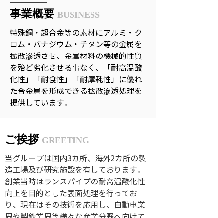
事業概要
BUSINESS
特殊鋼・超合金等の素材にアルミ・ク
ロム・バナジウム・チタン等の金属を
拡散滲透させ、金属材料の機械的性質
を殆ど劣化させる事なく、「耐高温酸
化性」「耐食性」「耐摩耗性」に優れ
た合金層を形成できる拡散滲透処理を
提供しています。
ご挨拶
GREETING
当グループは国内3カ所、海外2カ所の製
造工場及び研究施設を有しております。
創業当時はランスパイプの耐高温酸化性
向上を目的とした表面処理を行ってお
り、現在はその技術を応用し、自動車業
界や製鉄業界等様々な産業分野へ向けて