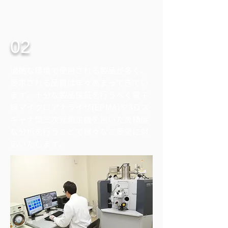
02
過酷な環境で使用される製品が多く、
要求される品質は年々高まってきてい
ます。十分な製品保証を行うべく電子
線マイクロアナライザ(EPMA)や3Ｄス
キャナ型三次元測定機を用いた高精度
な分析を行うことで様々なご要望に対
応いたします。