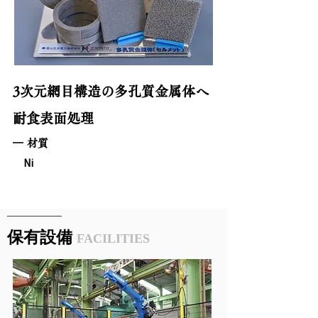
3次元網目構造の多孔質金属体へ
耐食表面処理
材質
Ni
​保有設備
FACILITIES