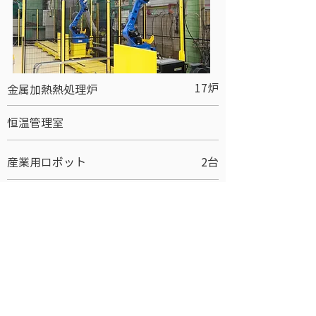
17炉
金属加熱熱処理炉
恒温管理室
産業用ロボット
2台
​会社概要
COMPANY
​郵便番号
〒851-2107