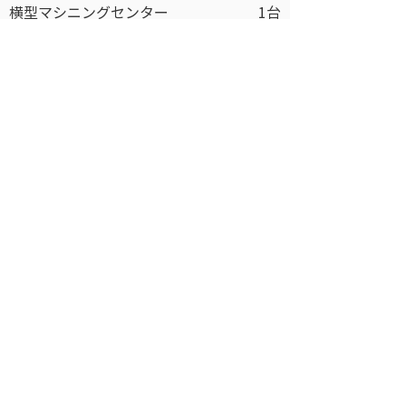
横型マシニングセンター
1台
5軸マシニングセンター
1台
複合加工機
1台
CNC旋盤
6台
ワイヤー放電加工機
4台
​会社概要
COMPANY
​郵便番号
〒852-8001
​住所