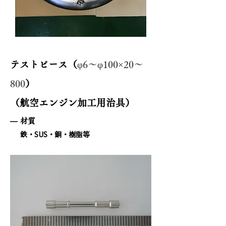
テストピース（
φ6～φ100×20～
800
）
（航空エンジン加工用治具）
材質
鉄・SUS・銅・樹脂等