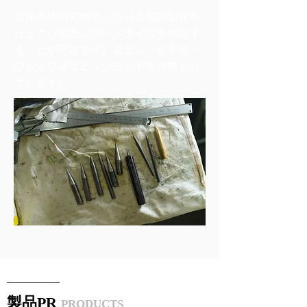
自作の切削刃物や、治具の設計製作も
行っている為、リードタイムを短縮す
ることが可能です。また、一点もの・
ワンオフ品など、少ロットを得意とし
ています。
​製品PR
PRODUCTS