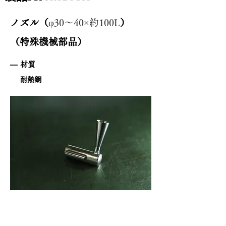
ノズル（
φ30～40×約100L
）
（特殊機械部品）
材質
耐熱鋼