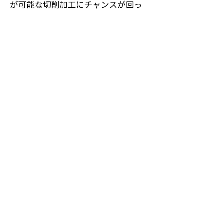
が可能な切削加工にチャンスが回っ
てきました。試作から量産まで３年
ほどかかりましたが、いまでは長崎
工場で12 台のマシニングセンターを
使い、月に8,000 枚の羽根を加工し
ています。そのＰＷ 1100 Ｇ向けに
ついては、自動化や関連分野の取り
込みで、さらなる高付加価値化を図
っていきます。マシニングセンター
６台につき１台のロボットを導入
し、金属部材の脱着から形状検査、
後工程の非破壊検査までの運搬をす
べて任せて、人手がかからないよう
にします。また、形状検査装置もド
イツ製の最新のものに入れ替えて、
検査に要する時間を従来の5 分の１
に短縮しました。 さらに、完成し