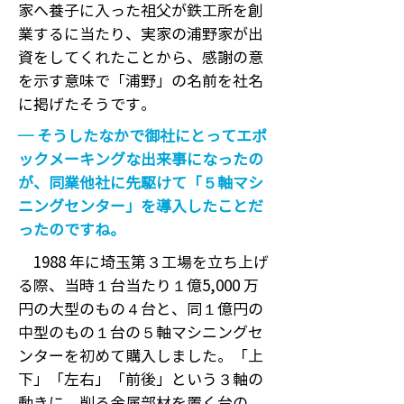
家へ養子に入った祖父が鉄工所を創
業するに当たり、実家の浦野家が出
資をしてくれたことから、感謝の意
を示す意味で「浦野」の名前を社名
に掲げたそうです。
─ そうしたなかで御社にとってエポ
ックメーキングな出来事になったの
が、同業他社に先駆けて「５軸マシ
ニングセンター」を導入したことだ
ったのですね。
1988 年に埼玉第３工場を立ち上げ
る際、当時１台当たり１億5,000 万
円の大型のもの４台と、同１億円の
中型のもの１台の５軸マシニングセ
ンターを初めて購入しました。「上
下」「左右」「前後」という３軸の
動きに、削る金属部材を置く台の