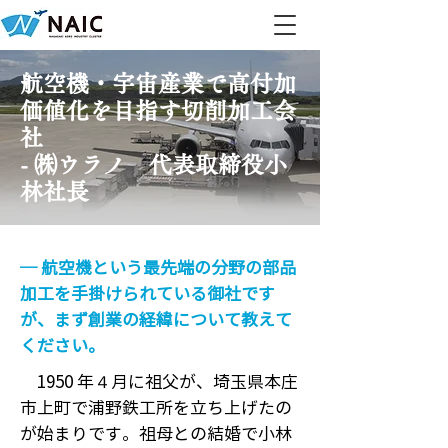
航空機・宇宙産業で高付加
価値化を目指す切削加工会
社
- ㈱ウラノ 代表取締役小
林社長
─ 航空機という最先端の分野の部品
加工を手掛けられている御社です
が、まず創業の経緯について教えて
ください。
1950 年４月に祖父が、埼玉県本庄
市上町で浦野鉄工所を立ち上げたの
が始まりです。祖母との結婚で小林